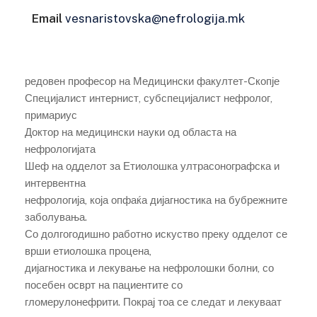
Email
vesnaristovska@nefrologija.mk
редовен професор на Медицински факултет-Скопје
Специјалист интернист, субспецијалист нефролог,
примариус
Доктор на медицински науки од областа на
нефрологијата
Шеф на одделот за Етиолошка ултрасонографска и
интервентна
нефрологија, која опфаќа дијагностика на бубрежните
заболувања.
Со долгогодишно работно искуство преку одделот се
врши етиолошка процена,
дијагностика и лекување на нефролошки болни, со
посебен осврт на пациентите со
гломерулонефрити. Покрај тоа се следат и лекуваат