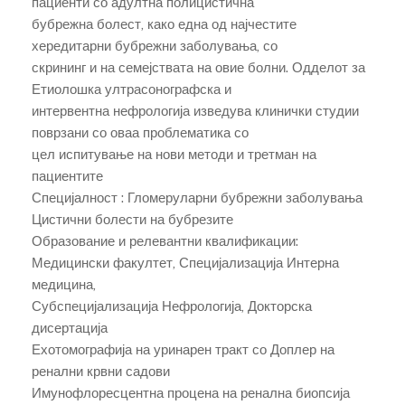
пациенти со адултна полицистична
бубрежна болест, како една од најчестите
хередитарни бубрежни заболувања, со
скрининг и на семејствата на овие болни. Одделот за
Етиолошка ултрасонографска и
интервентна нефрологија изведува клинички студии
поврзани со оваа проблематика со
цел испитување на нови методи и третман на
пациентите
Специјалност : Гломеруларни бубрежни заболувања
Цистични болести на бубрезите
Образование и релевантни квалификации:
Медицински факултет, Специјализација Интерна
медицина,
Субспецијализација Нефрологија, Докторска
дисертација
Ехотомографија на уринарен тракт со Доплер на
ренални крвни садови
Имунофлоресцентна процена на ренална биопсија