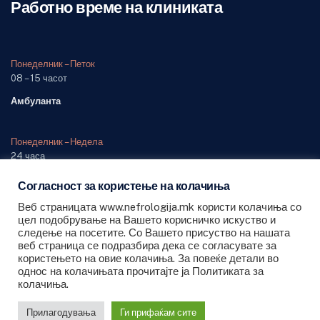
Работно време на клиниката
Понеделник – Петок
08 – 15 часот
Амбуланта
Понеделник – Недела
24 часа
Одделение (дежурна служба)
Согласност за користење на колачиња
Веб страницата www.nefrologija.mk користи колачиња со
цел подобрување на Вашето корисничко искуство и
следење на посетите. Со Вашето присуство на нашата
веб страница се подразбира дека се согласувате за
користењето на овие колачиња. За повеќе детали во
Сите права се задржани © 2026 ЈЗУ Универзитетска клиника за
однос на колачињата прочитајте ја Политиката за
колачиња.
Нефрологија - Скопје
Прилагодувања
Ги прифаќам сите