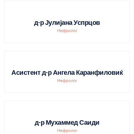
д-р Јулијана Успрцов
Нефролог
Асистент д-р Ангела Каранфиловиќ
Нефролог
д-р Мухаммед Саиди
Нефролог