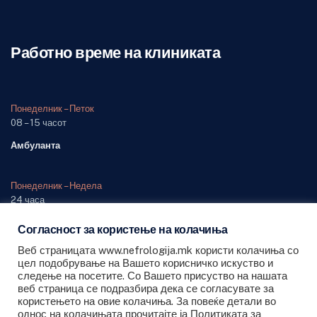
Работно време на клиниката
Понеделник – Петок
08 – 15 часот
Амбуланта
Понеделник – Недела
24 часа
Одделение (дежурна служба)
Согласност за користење на колачиња
Веб страницата www.nefrologija.mk користи колачиња со
цел подобрување на Вашето корисничко искуство и
следење на посетите. Со Вашето присуство на нашата
веб страница се подразбира дека се согласувате за
користењето на овие колачиња. За повеќе детали во
Сите права се задржани © 2026 ЈЗУ Универзитетска клиника за
однос на колачињата прочитајте ја Политиката за