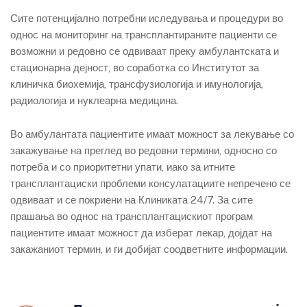
Сите потенцијално потребни иследувања и процедури во
однос на мониторинг на трансплантираните пациенти се
возможни и редовно се одвиваат преку амбулантската и
стационарна дејност, во соработка со Институтот за
клиничка биохемија, трансфузиологија и имунологија,
радиологија и нуклеарна медицина.
Во амбулантата пациентите имаат можност за лекување со
закажување на преглед во редовни термини, односно со
потреба и со приоритетни упати, иако за итните
трансплантациски проблеми консулатациите непречено се
одвиваат и се покриени на Клиниката 24/7. За сите
прашања во однос на трансплантацискиот програм
пациентите имаат можност да изберат лекар, дојдат на
закажаниот термин, и ги добијат соодветните информации.