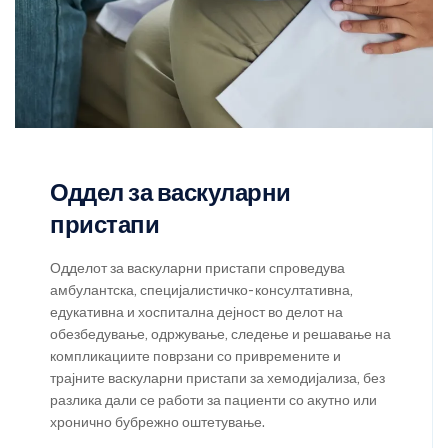
Оддел за васкуларни
пристапи
Одделот за васкуларни пристапи спроведува
амбулантска, специјалистичко- консултативна,
едукативна и хоспитална дејност во делот на
обезбедување, одржување, следење и решавање на
компликациите поврзани со привремените и
трајните васкуларни пристапи за хемодијализа, без
разлика дали се работи за пациенти со акутно или
хронично бубрежно оштетување.