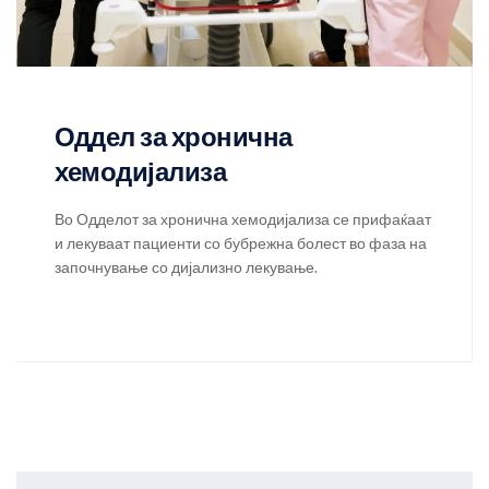
Оддел за хронична
хемодијализа
Во Одделот за хронична хемодијализа се прифаќаат
и лекуваат пациенти со бубрежна болест во фаза на
започнување со дијализно лекување.