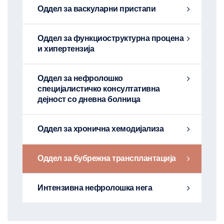
Оддел за васкуларни пристапи
Оддел за функциоструктурна процена
и хипертензија
Оддел за нефролошко
специјалистичко консултативна
дејност со дневна болница
Оддел за хронична хемодијализа
Оддел за бубрежна трансплантација
Интензивна нефролошка нега