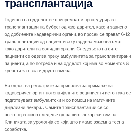
трансплантација
Годишно на одделот се припремаат и процедурираат
трансплантации на бубрег од жив дарител, како и зависно
од добиените кадаверични органи, во просек се прават 6-12
трансплантации од пациенти со утврдена мозочна смрт
како дарители на солидни органи. Следењето на сите
пациенти се одвива преку амбулантата за трансплантирани
пациенти, а по потреба и на одделот кој има во моментов 8
кревети за оваа и друга намена.
Во однос на регистрите за припрема за примање на
кадаверичен орган, потенцијалните реципиенти исто така се
подготвуваат амбулантски и со помош на матичните
дијализни лекари. . Самите трансплантации се со
постоперативно следење од нашиот лекарски тим на
Клиниката за урологија со која што имаме взаемна тесна
соработка.