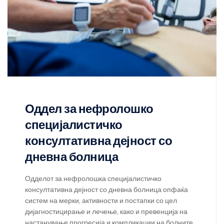
Оддел за нефролошко
специјалистичко
консултативна дејност со
дневна болница
Одделот за нефролошка специјалистичко
консултативна дејност со дневна болница опфаќа
систем на мерки, активности и постапки со цел
дијагностицирање и лечење, како и превенција на
настанување прогресија и компликации на болните