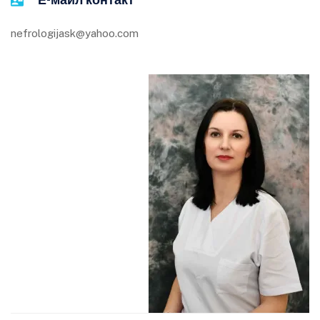
Е-маил контакт
nefrologijask@yahoo.com