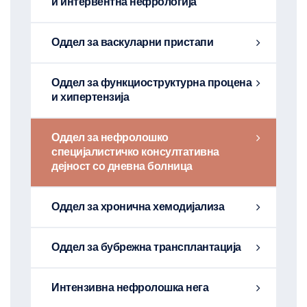
и интервентна нефрологија
Оддел за васкуларни пристапи
Оддел за функциоструктурна процена
и хипертензија
Оддел за нефролошко
специјалистичко консултативна
дејност со дневна болница
Оддел за хронична хемодијализа
Оддел за бубрежна трансплантација
Интензивна нефролошка нега