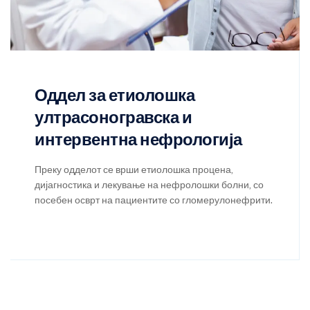
Оддел за етиолошка
ултрасоногравска и
интервентна нефрологија
Преку одделот се врши етиолошка процена,
дијагностика и лекување на нефролошки болни, со
посебен осврт на пациентите со гломерулонефрити.