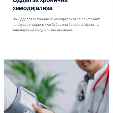
Оддел за хронична
хемодијализа
Во Одделот за хронична хемодијализа се прифаќаат
и лекуваат пациенти со бубрежна болест во фаза на
започнување со дијализно лекување.