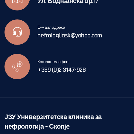
Ул. Водњанска бр.17
Е-маил адреса
nefrologijask@yahoo.com
Контакт телефон
+389 (0)2 3147-928
ЈЗУ Универзитетска клиника за
нефрологија – Скопје