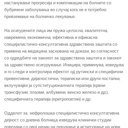
настанување прогресија и компликации на болните со
бубрежни заболувања во случај кога не е потребно
превземање на болничко лекување.
На осигурените лица им пружа целосна, квалитетна,
навремена, економична, ефективна и ефикасна
специјалистичко-консултативна здравствена заштита со
примена на медицина заснована на докази, во согласност
со одредбите на законот за здравствена заштита и законот
за здравствено осигурување. Иницира, применува, изведува
и го следи и контролира ефектот од рутински и специфични
превентивни, дијагностички, тераписки или други постапки,
вклучувајќи ја супституционалната терапија (крвни
трансфузии, плазми, албумини, венско железо и др.),
специфичната терапија (еритропоетин) и др.
Одделот за нефролошка специјалистичко консултативна
дејност со дневна болница изведува клинички студии
поврзани со овој начин на лекување и испитување на нови