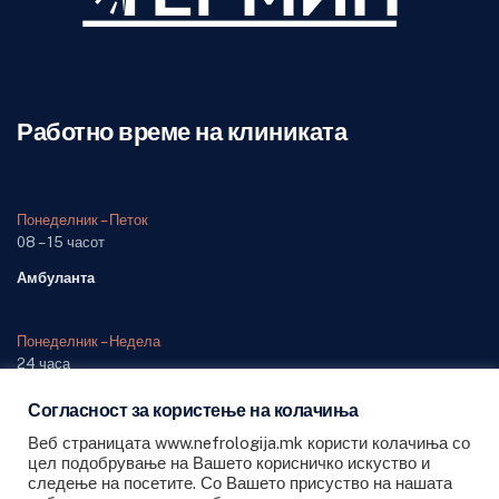
Работно време на клиниката
Понеделник – Петок
08 – 15 часот
Амбуланта
Понеделник – Недела
24 часа
Одделение (дежурна служба)
Согласност за користење на колачиња
Веб страницата www.nefrologija.mk користи колачиња со
цел подобрување на Вашето корисничко искуство и
следење на посетите. Со Вашето присуство на нашата