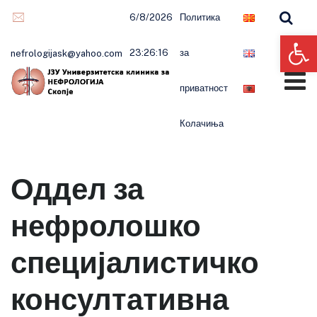
6/8/2026
Политика
Op
23:26:17
за
nefrologijask@yahoo.com
приватност
Колачиња
Оддел за
нефролошко
специјалистичко
консултативна