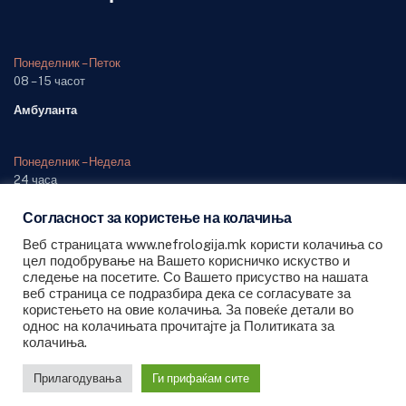
Понеделник – Петок
08 – 15 часот
Амбуланта
Понеделник – Недела
24 часа
Одделение (дежурна служба)
Согласност за користење на колачиња
Веб страницата www.nefrologija.mk користи колачиња со
цел подобрување на Вашето корисничко искуство и
следење на посетите. Со Вашето присуство на нашата
веб страница се подразбира дека се согласувате за
користењето на овие колачиња. За повеќе детали во
Сите права се задржани © 2026 ЈЗУ Универзитетска клиника за
однос на колачињата прочитајте ја Политиката за
колачиња.
Нефрологија - Скопје
Прилагодувања
Ги прифаќам сите