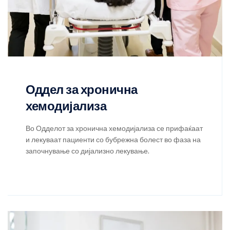
Оддел за хронична
хемодијализа
Во Одделот за хронична хемодијализа се прифаќаат
и лекуваат пациенти со бубрежна болест во фаза на
започнување со дијализно лекување.