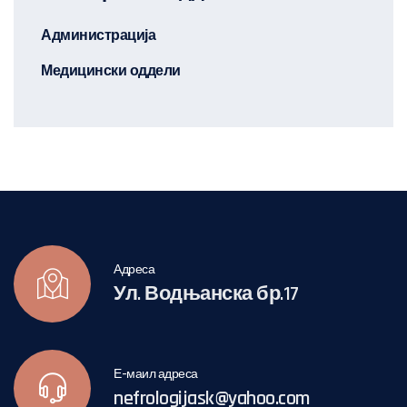
Администрација
Медицински оддели
Адреса
Ул. Водњанска бр.17
Е-маил адреса
nefrologijask@yahoo.com