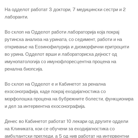
На одделот работат 3 доктори, 7 медицински сестри и 2
лаборанти.
Во склоп на Одделот работи лабораторија која покрај
рутинска анализа на урината, со седимент, работи и на
откривање на Еозинофилурија и дизморфични еритроцити
во урина. Одделот врши и лабораториска дејност од
имунопатологија со имунофлоресцентна процена на
ренална биопсија.
Во склоп на Одделот е и Кабинетот за ренална
ехосонографија, каде покрај еходијагностика со
морфолошка процена на бубрежните болести, функционира
и дел за интервентна ехосонографија.
Денес во Кабинетот работат 10 лекари од другите оддели
на Клиниката, кои се обучени за еходијагностика со
амбулантски прегледи, а 5 од нив работат на интервентни