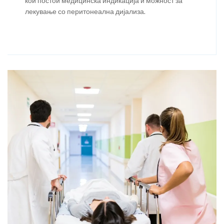
кои постои медицинска индикација и можност за
лекување со перитонеална дијализа.