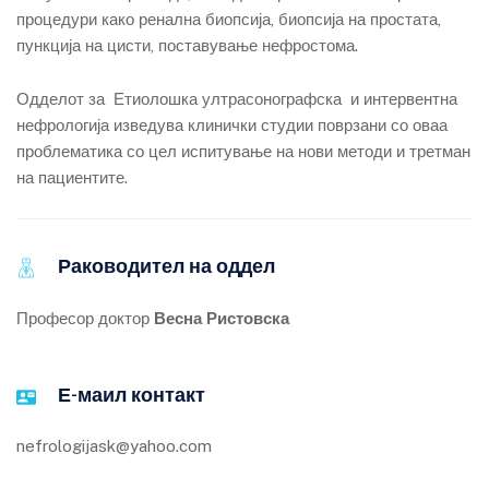
процедури како ренална биопсија, биопсија на простата,
пункција на цисти, поставување нефростома.
Одделот за Етиолошка ултрасонографска и интервентна
нефрологија изведува клинички студии поврзани со оваа
проблематика со цел испитување на нови методи и третман
на пациентите.
Раководител на оддел
Професор доктор
Весна Ристовска
Е-маил контакт
nefrologijask@yahoo.com