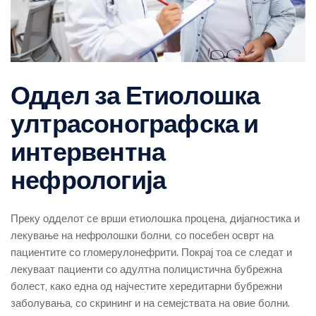
Оддел за Етиолошка
ултрасонографска и
интервентна
нефрологија
Преку одделот се врши етиолошка процена, дијагностика и
лекување на нефролошки болни, со посебен осврт на
пациентите со гломерулонефрити. Покрај тоа се следат и
лекуваат пациенти со адултна полицистична бубрежна
болест, како една од најчестите хередитарни бубрежни
заболувања, со скрининг и на семејствата на овие болни.