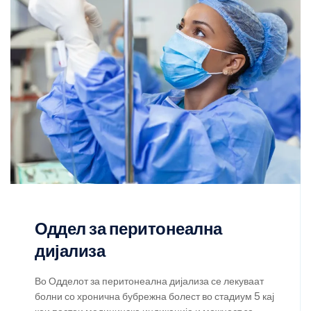
Оддел за перитонеална
дијализа
Во Одделот за перитонеална дијализа се лекуваат
болни со хронична бубрежна болест во стадиум 5 кај