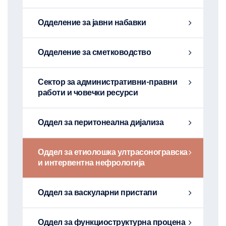
Одделение за јавни набавки
Одделение за сметководство
Сектор за административни-правни
работи и човечки ресурси
Оддел за перитонеална дијализа
Оддел за етиолошка ултрасоногравска
и интервентна нефрологија
Оддел за васкуларни пристапи
Оддел за функциоструктурна процена