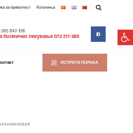
ка за приватност
Колачиња
Op
 (02) 3147-928
 болничко лекување 072 217-385
онтакт
ИСПРАТИ ПОРАКА
КАРАНФИЛОВИЌ