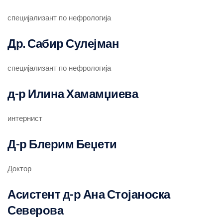
специјализант по нефрологија
Др. Сабир Сулејман
специјализант по нефрологија
д-р Илина Хамамџиева
интернист
Д-р Блерим Беџети
Доктор
Асистент д-р Ана Стојаноска
Северова