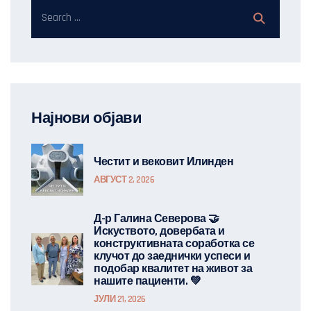
Најнови објави
Честит и вековит Илинден
АВГУСТ 2, 2026
Д-р Галина Северова 🤝
Искуството, довербата и
конструктивната соработка се
клучот до заеднички успеси и
подобар квалитет на живот за
нашите пациенти. 💚
ЈУЛИ 21, 2026