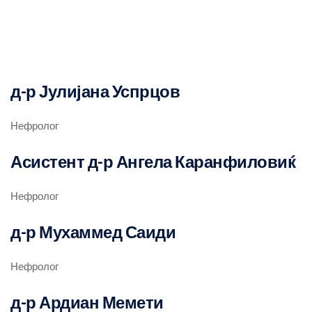
д-р Јулијана Успрцов
Нефролог
Асистент д-р Ангела Каранфиловиќ
Нефролог
д-р Мухаммед Саиди
Нефролог
д-р Ардиан Мемети