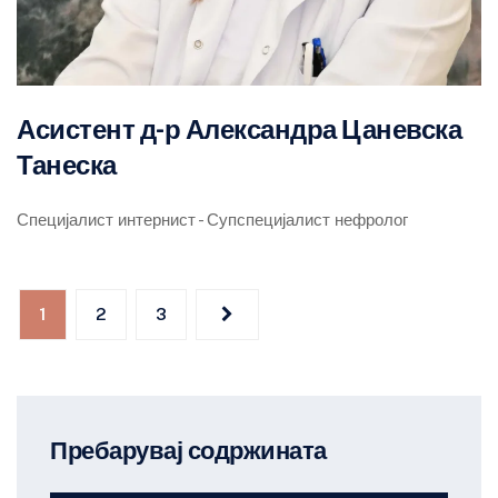
Асистент д-р Александра Цаневска
Танеска
Специјалист интернист - Супспецијалист нефролог
Posts
pagination
1
2
3
Пребарувај содржината