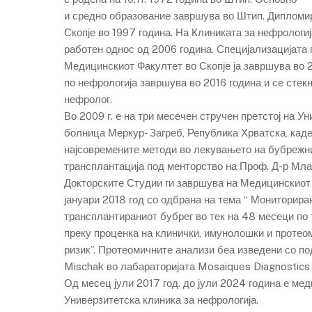
и средно образование завршува во Штип. Дипломи
Скопје во 1997 година. На Клиниката за нефрологиј
работен однос од 2006 година. Специјализацијата
Медицинскиот Факултет во Скопје ја завршува во 2
по нефрологија завршува во 2016 година и се стек
нефролог.
Во 2009 г. е на три месечен стручен претстој на У
болница Меркур- Загреб, Република Хрватска, каде
најсовремените методи во лекувањето на бубрежн
трансплантација под менторство на Проф. Д-р Мла
Докторските Студии ги завршува на Медицинскиот 
јануари 2018 год со одбрана на тема “ Мониторира
трансплантираниот бубрег во тек на 48 месеци по
преку проценка на клинички, имунолошки и протео
ризик”. Протеомичните анализи беа изведени со п
Mischak во лабараторијата Mosaiques Diagnostics
Од месец јули 2017 год. до јули 2024 година е ме
Универзитетска клиника за нефрологија.