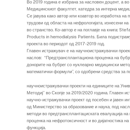
Во 2019 година е избрана за насловен доцент, а во
Медицинскиот факултет, катедра за интерна медиц
Се јавува како автор или коавтор во изработка на 
трудови од областа на нефрологијата, изнесени на 
во странство. Ко-автор е на поглавје на книга: Ste
Products in hemodialysis Patients. Била подистра
проекта во периодот од 2017-2019 год.
Главен истражувач е на научноистражувачки проек
наслов: “Предтрансплантациона проценка на бубр
донорите на бубрег со нуклеарно медицински мето
математички формули”, со одобрени средства за 
научноистражувачки проекти на единиците на Унив
Методиј” во Скопје за 2019/2020 година. Главен ис
научно-истражувачки проект од посебен и јавен ин
од Министерство за образование и наука, под нас
методи во предтрансплантациската евалуација на п
проценка на нефротоксичност и во дијагностика на
функција.