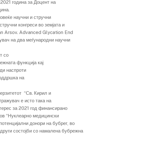
 2021 година за Доцент на
ина.
повеќе научни и стручни
стручни конгреси во земјата и
fan Arsov. Advanced Glycation End
жувач на два меѓународни научни
т со
ежната функција кај
ди наспроти
поддршка на
ерзитетот “Св. Кирил и
тражувач е исто така на
терес за 2021 год финансирано
лов “Нуклеарно медицински
отенцијални донори на бубрег, во
 други состојби со намалена бубрежна