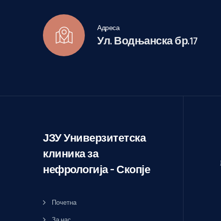
Адреса
Ул. Водњанска бр.17
ЈЗУ Универзитетска
клиника за
нефрологија – Скопје
Почетна
За нас