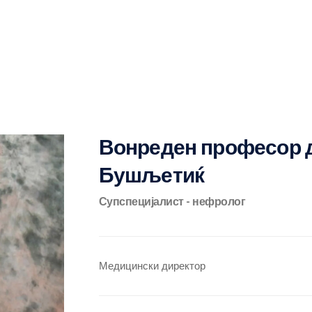
Вонреден професор 
Бушљетиќ
Супспецијалист - нефролог
Медицински директор