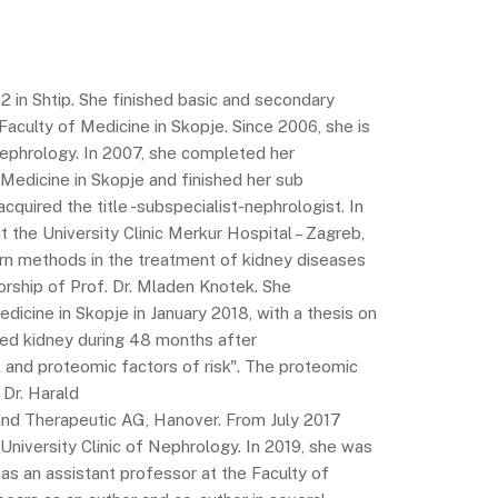
2 in Shtip. She finished basic and secondary
Faculty of Medicine in Skopje. Since 2006, she is
Nephrology. In 2007, she completed her
f Medicine in Skopje and finished her sub
acquired the title -subspecialist-nephrologist. In
 the University Clinic Merkur Hospital – Zagreb,
rn methods in the treatment of kidney diseases
orship of Prof. Dr. Mladen Knotek. She
dicine in Skopje in January 2018, with a thesis on
nted kidney during 48 months after
al and proteomic factors of risk". The proteomic
Dr. Harald
and Therapeutic AG, Hanover. From July 2017
 University Clinic of Nephrology. In 2019, she was
1 as an assistant professor at the Faculty of