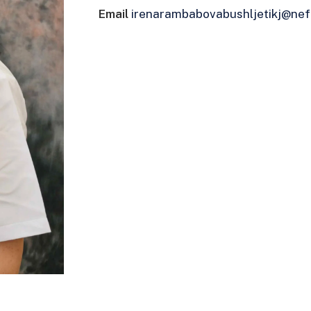
Email
irenarambabovabushljetikj@nef