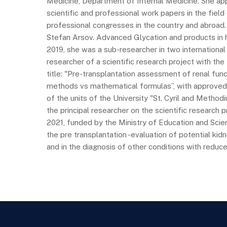
Medicine, Department of Internal Medicine. She app
scientific and professional work papers in the fiel
professional congresses in the country and abroad. 
Stefan Arsov. Advanced Glycation and products in h
2019, she was a sub-researcher in two international s
researcher of a scientific research project with the
title: "Pre-transplantation assessment of renal fun
methods vs mathematical formulas’’, with approved 
of the units of the University "St. Cyril and Method
the principal researcher on the scientific research p
2021, funded by the Ministry of Education and Scien
the pre transplantation -evaluation of potential ki
and in the diagnosis of other conditions with reduced