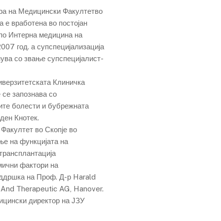
ра на Медицински Факултетво
а е вработена во постојан
 по Интерна медицина на
007 год. а супспецијализација
нува со звање супспецијалист-
ниверзитетската Клиничка
 се запознава со
ите болести и бубрежната
ден Кнотек.
Факултет во Скопје во
ње на функцијата на
 трансплантација
мични фактори на
оддршка на Проф. Д-р Harald
 And Therapeutic AG, Hanover.
дицински директор на ЈЗУ