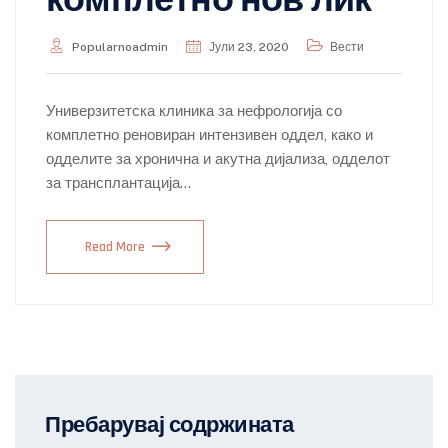
комплетно нов лик
Popularnoadmin
Јули 23, 2020
Вести
Универзитетска клиника за нефрологија со
комплетно реновиран интензивен оддел, како и
одделите за хронична и акутна дијализа, одделот
за трансплантација…
Read More
Пребарувај содржината