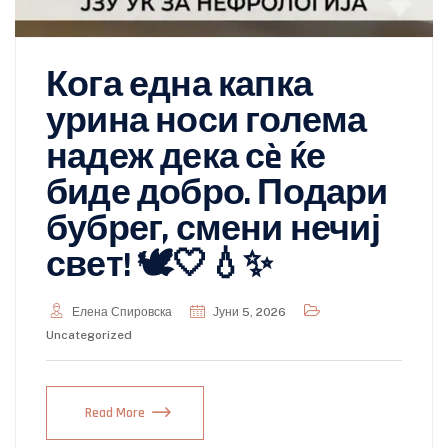
Кога една капка
урина носи голема
надеж дека сè ќе
биде добро. Подари
бубрег, смени нечиј
свет! 🕊️🤍💧✨
Елена Спировска
Јуни 5, 2026
Uncategorized
Read More