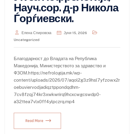
Науч.сор. д-р Никола
Ѓорѓиевски.
Елена Спировска
Јуни 15, 2026
Uncategorized
Благодарност до Владата на Република
Македонија, Министерството за здравство и
ФЗОМ.https://nefrologija.mk/wp-
content/uploads/2026/07/aqol2g3z9hsl7yfzowx2r
oebuviervodjadiqztppondqdhm-
7cv8fzqj74kr3xwkwrirq9hcxcwgcswdp0-
a32ttea7vlx0ff4ylpczrq.mp4
Read More