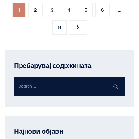
pagination
1
2
3
4
5
6
…
9
Пребарувај содржината
Најнови објави