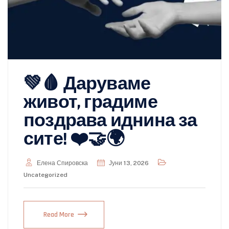
💚🩸 Даруваме
живот, градиме
поздрава иднина за
сите! ❤️🤝🌍
Елена Спировска
Јуни 13, 2026
Uncategorized
Read More