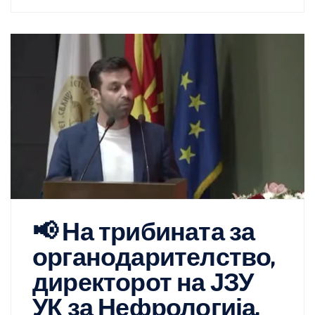
📢 На трибината за
органодарителство,
директорот на ЈЗУ
УК за Нефрологија,