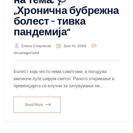
на тема: 🩺
„Хронична бубрежна
болест – тивка
пандемија“
Елена Спировска
Јуни 10, 2026
Uncategorized
Болест која често нема симптоми, а погодува
милиони луѓе ширум светот. Раното откривање и
превенцијата се клучни за зачувување на…
Read More