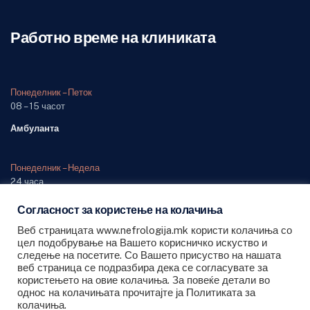
Работно време на клиниката
Понеделник – Петок
08 – 15 часот
Амбуланта
Понеделник – Недела
24 часа
Одделение (дежурна служба)
Согласност за користење на колачиња
Веб страницата www.nefrologija.mk користи колачиња со
цел подобрување на Вашето корисничко искуство и
следење на посетите. Со Вашето присуство на нашата
веб страница се подразбира дека се согласувате за
користењето на овие колачиња. За повеќе детали во
Сите права се задржани © 2026 ЈЗУ Универзитетска клиника за
однос на колачињата прочитајте ја Политиката за
колачиња.
Нефрологија - Скопје