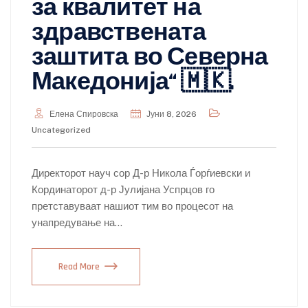
за квалитет на
здравствената
заштита во Северна
Македонија“ 🇲🇰.
Елена Спировска
Јуни 8, 2026
Uncategorized
Директорот науч сор Д-р Никола Ѓорѓиевски и
Кординаторот д-р Јулијана Успрцов го
претставуваат нашиот тим во процесот на
унапредување на…
Read More