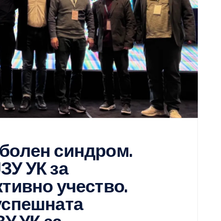
болен синдром.
ЗУ УК за
ктивно учество.
успешната