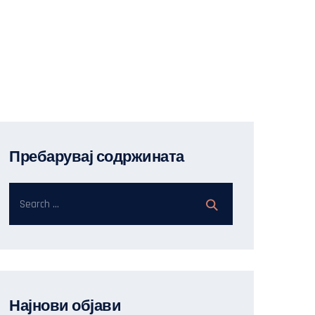
Пребарувај содржината
Најнови објави