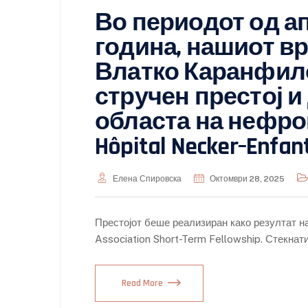
Во периодот од ап
година, нашиот вра
Влатко Каранфило
стручен престој 
областа на нефро
Hôpital Necker–Enfa
Елена Спировска
Октомври 28, 2025
Престојот беше реализиран како резултат н
Association Short-Term Fellowship. Стекна
Read More