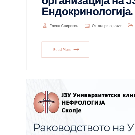
организација на Ј
Ендокринологија.
Елена Спировска
Октомври 3, 2025
Read More