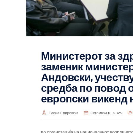
Министерот за зд
заменик министер
Андовски, учеств
средба по повод
европски викенд 
Елена Спировска
Октомври 10, 2025
во организација на националниот координато