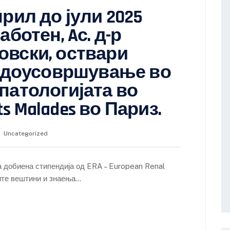
рил до јули 2025
ботен, Aс. д-р
вски, оствари
и доусовршување во
патологијата во
nts Malades во Париз.
Uncategorized
а добиена стипендија од ERA – European Renal
тите вештини и знаења…