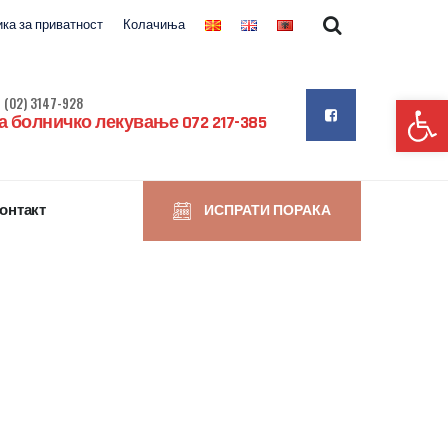
ка за приватност
Колачиња
Op
 (02) 3147-928
 болничко лекување 072 217-385
онтакт
ИСПРАТИ ПОРАКА