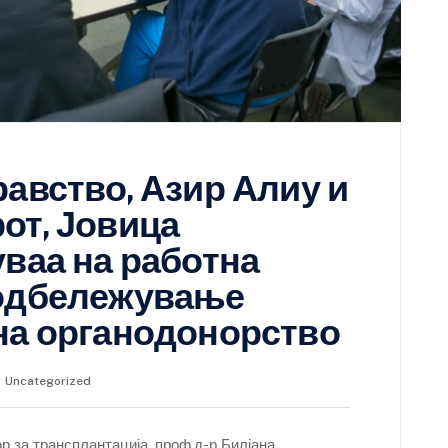
равство, Азир Алиу и
от, Јовица
уваа на работна
 одбележување
на органодонорство
Uncategorized
р за трансплантација, проф.д-р Билјана