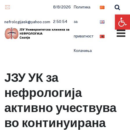
8/8/2026
Политика
Op
2:50:54
за
nefrologijask@yahoo.com
приватност
Колачиња
ЈЗУ УК за
нефрологија
активно учествува
во континуирана