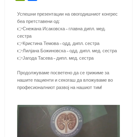
ai
c
itt
k
er
at
er
p
in
h
l
e
er
e
e
s
y
tF
ar
Успешни презентации на овогодишниот конгрес
b
dI
st
A
Li
беа претставени од:
ri
e
👉Снежана Исаковска – главна дипл. мед.
o
n
p
n
e
сестра
o
p
k
n
👉Кристина Темова – одд. дипл. сестра
k
👉Лилјана Божиновска – одд. дипл. мед. сестра
dl
👉Јагода Тасева – дипл. мед. сестра
y
Продолжуваме посветено да се грижиме за
нашите пациенти и секогаш да вложуваме во
професионалниот развој на нашиот тим!