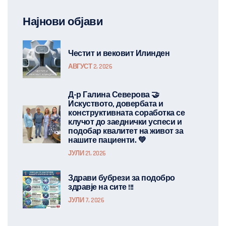
Најнови објави
Честит и вековит Илинден
АВГУСТ 2, 2026
Д-р Галина Северова 🤝
Искуството, довербата и
конструктивната соработка се
клучот до заеднички успеси и
подобар квалитет на живот за
нашите пациенти. 💚
ЈУЛИ 21, 2026
Здрави бубрези за подобро
здравје на сите !!!
ЈУЛИ 7, 2026