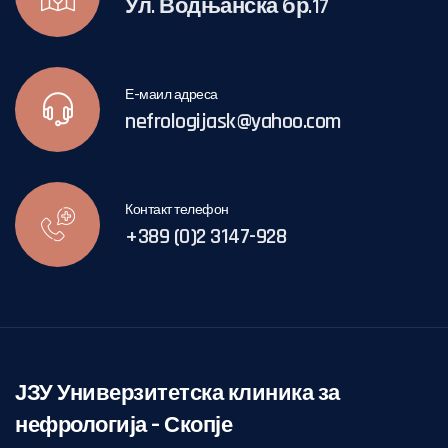
Ул. Водњанска бр.17
Е-маил адреса
nefrologijask@yahoo.com
Контакт телефон
+389 (0)2 3147-928
ЈЗУ Универзитетска клиника за
нефрологија – Скопје