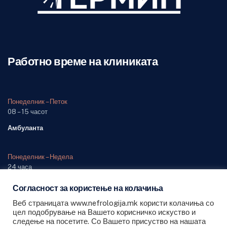
Работно време на клиниката
Понеделник – Петок
08 – 15 часот
Амбуланта
Понеделник – Недела
24 часа
Одделение (дежурна служба)
Согласност за користење на колачиња
Веб страницата www.nefrologija.mk користи колачиња со
цел подобрување на Вашето корисничко искуство и
следење на посетите. Со Вашето присуство на нашата