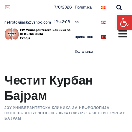
Skip
7/8/2026
Политика
to
Op
content
13:42:09
за
nefrologijask@yahoo.com
приватност
Колачиња
Честит Курбан
Бајрам
ЈЗУ УНИВЕРЗИТЕТСКА КЛИНИКА ЗА НЕФРОЛОГИЈА -
СКОПЈE
>
АКТУЕЛНОСТИ
>
UNCATEGORIZED
>
ЧЕСТИТ КУРБАН
БАЈРАМ