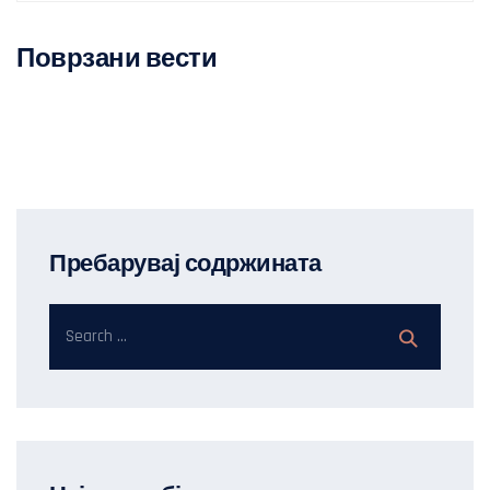
k
dl
y
Поврзани вести
Пребарувај содржината