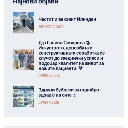
Најнови објави
Честит и вековит Илинден
АВГУСТ 2, 2026
Д-р Галина Северова 🤝
Искуството, довербата и
конструктивната соработка се
клучот до заеднички успеси и
подобар квалитет на живот за
нашите пациенти. 💚
ЈУЛИ 21, 2026
Здрави бубрези за подобро
здравје на сите !!!
ЈУЛИ 7, 2026