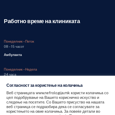
Работно време на клиниката
Понеделник – Петок
08 – 15 часот
Амбуланта
Понеделник – Недела
24 часа
Одделение (дежурна служба)
Согласност за користење на колачиња
Веб страницата www.nefrologija.mk користи колачиња со
цел подобрување на Вашето корисничко искуство и
следење на посетите. Со Вашето присуство на нашата
веб страница се подразбира дека се согласувате за
користењето на овие колачиња. За повеќе детали во