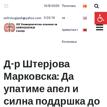
10/8/2026
Политика
Op
3:05:16
за
nefrologijask@yahoo.com
приватност
Колачиња
Д-р Штерјова
Марковска: Да
упатиме апел и
силна поддршка до