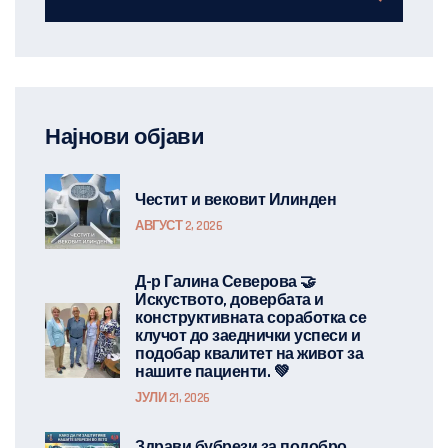
Најнови објави
Честит и вековит Илинден
АВГУСТ 2, 2026
Д-р Галина Северова 🤝
Искуството, довербата и
конструктивната соработка се
клучот до заеднички успеси и
подобар квалитет на живот за
нашите пациенти. 💚
ЈУЛИ 21, 2026
Здрави бубрези за подобро