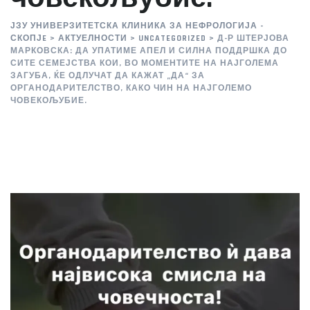
ЈЗУ УНИВЕРЗИТЕТСКА КЛИНИКА ЗА НЕФРОЛОГИЈА -
СКОПЈE
>
АКТУЕЛНОСТИ
>
UNCATEGORIZED
>
Д-Р ШТЕРЈОВА
МАРКОВСКА: ДА УПАТИМЕ АПЕЛ И СИЛНА ПОДДРШКА ДО
СИТЕ СЕМЕЈСТВА КОИ, ВО МОМЕНТИТЕ НА НАЈГОЛЕМА
ЗАГУБА, ЌЕ ОДЛУЧАТ ДА КАЖАТ „ДА“ ЗА
ОРГАНОДАРИТЕЛСТВО, КАКО ЧИН НА НАЈГОЛЕМО
ЧОВЕКОЉУБИЕ.