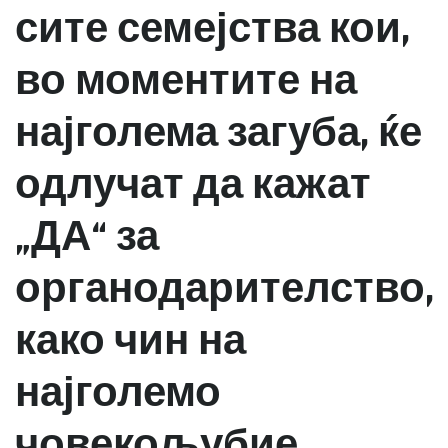
сите семејства кои,
во моментите на
најголема загуба, ќе
одлучат да кажат
„ДА“ за
органодарителство,
како чин на
најголемо
човекољубие.