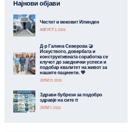
Најнови објави
Честит и вековит Илинден
АВГУСТ 2, 2026
Д-р Галина Северова 🤝
Искуството, довербата и
конструктивната соработка се
клучот до заеднички успеси и
подобар квалитет на живот за
нашите пациенти. 💚
ЈУЛИ 21, 2026
Здрави бубрези за подобро
здравје на сите !!!
ЈУЛИ 7, 2026