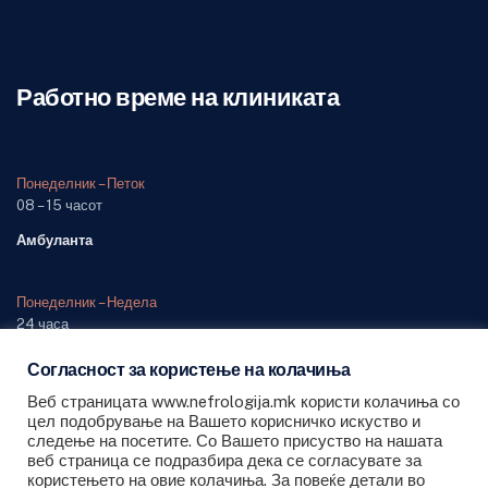
Работно време на клиниката
Понеделник – Петок
08 – 15 часот
Амбуланта
Понеделник – Недела
24 часа
Одделение (дежурна служба)
Согласност за користење на колачиња
Веб страницата www.nefrologija.mk користи колачиња со
цел подобрување на Вашето корисничко искуство и
следење на посетите. Со Вашето присуство на нашата
веб страница се подразбира дека се согласувате за
користењето на овие колачиња. За повеќе детали во