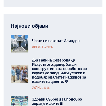
Најнови објави
Честит и вековит Илинден
АВГУСТ 2, 2026
Д-р Галина Северова 🤝
Искуството, довербата и
конструктивната соработка се
клучот до заеднички успеси и
подобар квалитет на живот за
нашите пациенти. 💚
ЈУЛИ 21, 2026
Здрави бубрези за подобро
здравје на сите !!!