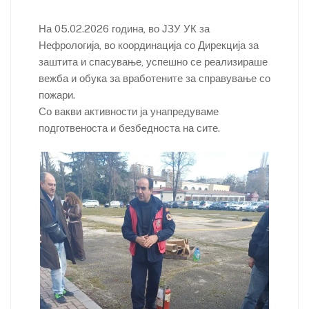
ai
c
itt
k
er
at
er
p
in
h
l
e
er
e
e
s
y
tF
ar
На 05.02.2026 година, во ЈЗУ УК за
b
dI
st
A
Li
Нефрологија, во координација со Дирекција за
ri
e
заштита и спасување, успешно се реализираше
o
n
p
n
e
вежба и обука за вработените за справување со
o
p
k
n
пожари.
k
Со вакви активности ја унапредуваме
dl
подготвеноста и безбедноста на сите.
y