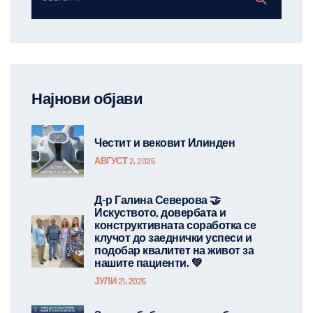
Најнови објави
Честит и вековит Илинден
АВГУСТ 2, 2026
Д-р Галина Северова 🤝
Искуството, довербата и
конструктивната соработка се
клучот до заеднички успеси и
подобар квалитет на живот за
нашите пациенти. 💚
ЈУЛИ 21, 2026