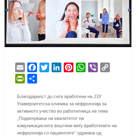
E
F
T
Li
Pi
W
Vi
C
m
a
w
n
nt
h
b
o
Pr
S
ai
c
itt
k
er
at
er
p
in
h
l
e
er
e
e
s
y
tF
ar
Благодарност до сите вработени на ЈЗУ
b
dI
st
A
Li
Универзитетска клиника за нефрологија за
ri
e
активното учество во работилница на тема
o
n
p
n
e
„Подигнување на квалитетот на
o
p
k
n
комуникациските вештини меѓу вработените на
k
нефрологија со пациентите“ одржана од