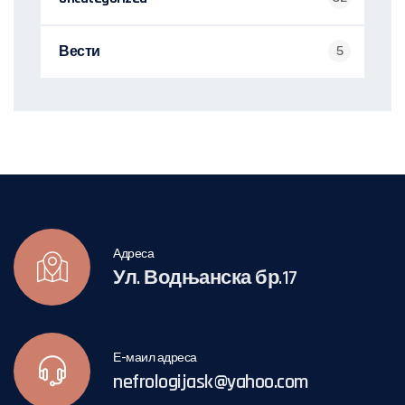
Вести
5
Адреса
Ул. Водњанска бр.17
Е-маил адреса
nefrologijask@yahoo.com