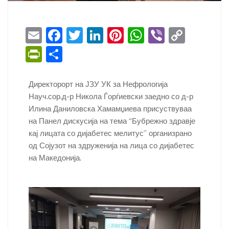
E
F
T
Li
Pi
W
Vi
C
m
a
w
n
nt
h
b
o
Pr
S
ai
c
itt
k
er
at
er
p
in
h
l
e
er
e
e
s
y
tF
ar
Директорорт на ЈЗУ УК за Нефрологија
b
dI
st
A
Li
Науч.сор.д-р Никола Ѓорѓиевски заедно со д-р
ri
e
Илина Даниловска Хамамџиева присуствуваа
o
n
p
n
e
на Панел дискусија на тема “Бубрежно здравје
o
p
k
n
кај лицата со дијабетес мелитус” организрано
k
од Сојузот на здруженија на лица со дијабетес
dl
на Македонија.
y