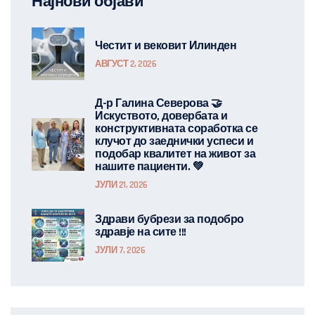
Најнови објави
Честит и вековит Илинден
АВГУСТ 2, 2026
Д-р Галина Северова 🤝
Искуството, довербата и
конструктивната соработка се
клучот до заеднички успеси и
подобар квалитет на живот за
нашите пациенти. 💚
ЈУЛИ 21, 2026
Здрави бубрези за подобро
здравје на сите !!!
ЈУЛИ 7, 2026