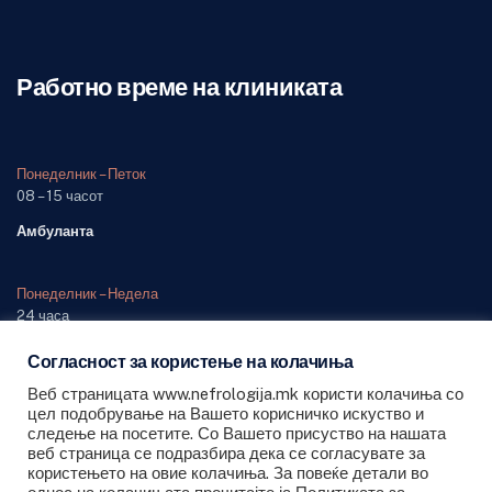
Работно време на клиниката
Понеделник – Петок
08 – 15 часот
Амбуланта
Понеделник – Недела
24 часа
Одделение (дежурна служба)
Согласност за користење на колачиња
Веб страницата www.nefrologija.mk користи колачиња со
цел подобрување на Вашето корисничко искуство и
следење на посетите. Со Вашето присуство на нашата
веб страница се подразбира дека се согласувате за
користењето на овие колачиња. За повеќе детали во
Сите права се задржани © 2026 ЈЗУ Универзитетска клиника за