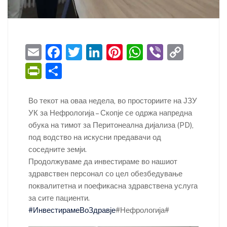
E
F
T
Li
Pi
W
Vi
C
m
a
w
n
nt
h
b
o
Pr
S
ai
c
itt
k
er
at
er
p
in
h
l
e
er
e
e
s
y
tF
ar
Во текот на оваа недела, во просториите на ЈЗУ
b
dI
st
A
Li
УК за Нефрологија – Скопје се одржа напредна
ri
e
обука на тимот за Перитонеална дијализа (PD),
o
n
p
n
e
под водство на искусни предавачи од
o
p
k
n
соседните земји.
k
Продолжуваме да инвестираме во нашиот
dl
здравствен персонал со цел обезбедување
y
поквалитетна и поефикасна здравствена услуга
за сите пациенти.
#ИнвестирамеВоЗдравје
#Нефрологија#