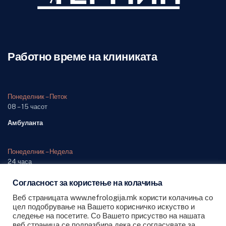
Работно време на клиниката
Понеделник – Петок
08 – 15 часот
Амбуланта
Понеделник – Недела
24 часа
Одделение (дежурна служба)
Согласност за користење на колачиња
Веб страницата www.nefrologija.mk користи колачиња со
цел подобрување на Вашето корисничко искуство и
следење на посетите. Со Вашето присуство на нашата
веб страница се подразбира дека се согласувате за