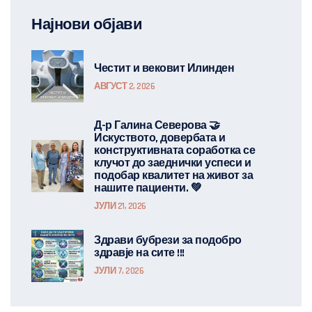
Најнови објави
Честит и вековит Илинден
АВГУСТ 2, 2026
Д-р Галина Северова 🤝
Искуството, довербата и
конструктивната соработка се
клучот до заеднички успеси и
подобар квалитет на живот за
нашите пациенти. 💚
ЈУЛИ 21, 2026
Здрави бубрези за подобро
здравје на сите !!!
ЈУЛИ 7, 2026