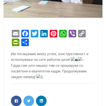
E
F
T
Li
Pi
W
Vi
C
m
a
w
n
nt
h
b
o
Pr
S
ai
c
itt
k
er
at
er
p
in
h
Им посакуваме многу успех, конструктивност и
l
e
er
e
e
s
y
tF
ar
исполнување на сите работни цели!
b
dI
st
A
Li
ri
e
Горди сме што нашиот тим се проширува со
o
n
p
n
e
посветени и квалитетни кадри. Продолжуваме
o
p
k
заедно напред!
n
k
dl
y