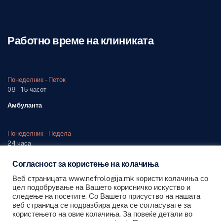
Работно време на клиниката
Понеделник – Петок
08 – 15 часот
Амбуланта
Понеделник – Недела
24 часа
Одделение (дежурна служба)
Согласност за користење на колачиња
Веб страницата www.nefrologija.mk користи колачиња со
цел подобрување на Вашето корисничко искуство и
следење на посетите. Со Вашето присуство на нашата
веб страница се подразбира дека се согласувате за
користењето на овие колачиња. За повеќе детали во