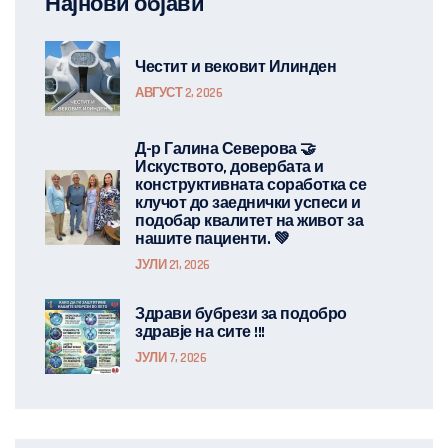
Најнови објави
Честит и вековит Илинден
АВГУСТ 2, 2026
Д-р Галина Северова 🤝
Искуството, довербата и
конструктивната соработка се
клучот до заеднички успеси и
подобар квалитет на живот за
нашите пациенти. 💚
ЈУЛИ 21, 2026
Здрави бубрези за подобро
здравје на сите !!!
ЈУЛИ 7, 2026