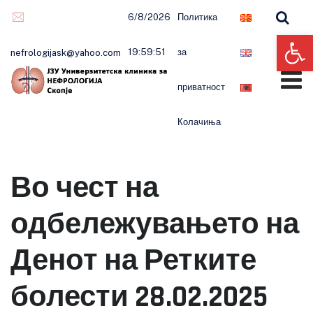
6/8/2026
Политика
Op
19:59:52
за
nefrologijask@yahoo.com
приватност
Колачиња
Во чест на
одбележувањето на
Денот на Ретките
болести 28.02.2025