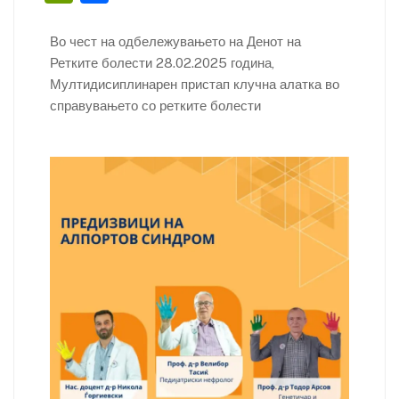
ai
c
itt
k
er
at
er
p
in
h
l
e
er
e
e
s
y
tF
ar
Во чест на одбележувањето на Денот на
b
dI
st
A
Li
Ретките болести 28.02.2025 година,
ri
e
Мултидисиплинарен пристап клучна алатка во
o
n
p
n
e
справувањето со ретките болести
o
p
k
n
k
dl
y