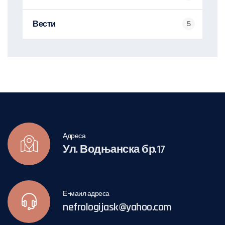
Вести
5
Адреса
Ул. Водњанска бр.17
Е-маил адреса
nefrologijask@yahoo.com