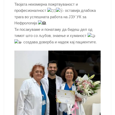
l
e
er
e
e
s
y
tF
ar
Твојата неизмерна пожртвуваност и
b
dI
st
A
Li
професионалност
оставија длабока
ri
e
трага во успешната работа на ЈЗУ УК за
o
n
p
n
e
Нефрологија
.
o
p
k
n
Ти посакуваме и понатаму да бидеш дел од
k
тимот што со љубов, знаење и хуманост
dl
создава доверба и надеж кај пациентите.
y