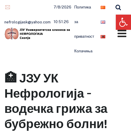
Skip
7/8/2026
Политика
to
Op
content
10:51:26
за
nefrologijask@yahoo.com
приватност
Колачиња
🏥 ЈЗУ УК
Нефрологија –
водечка грижа за
бубрежно болни!