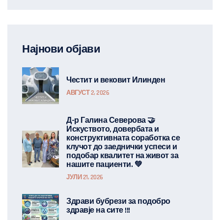
Најнови објави
Честит и вековит Илинден
АВГУСТ 2, 2026
Д-р Галина Северова 🤝
Искуството, довербата и
конструктивната соработка се
клучот до заеднички успеси и
подобар квалитет на живот за
нашите пациенти. 💚
ЈУЛИ 21, 2026
Здрави бубрези за подобро
здравје на сите !!!