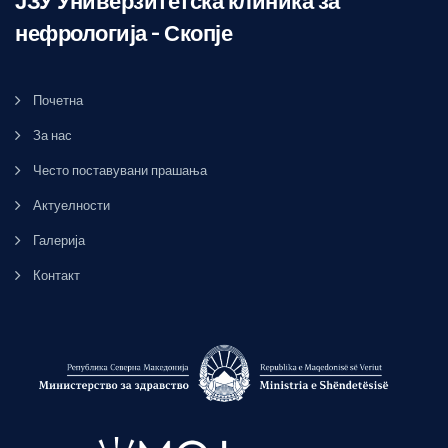
ЈЗУ Универзитетска клиника за
нефрологија – Скопје
Почетна
За нас
Често поставувани прашања
Актуелности
Галерија
Контакт