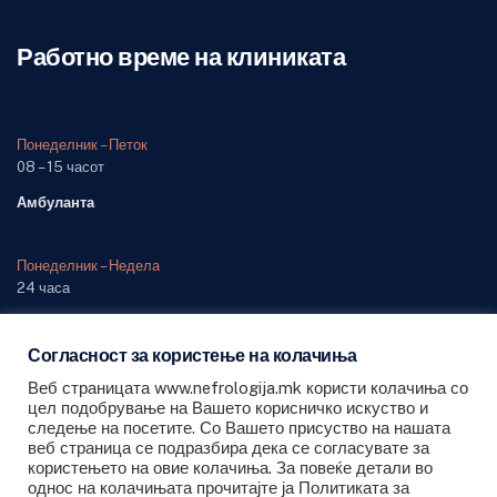
Работно време на клиниката
Понеделник – Петок
08 – 15 часот
Амбуланта
Понеделник – Недела
24 часа
Одделение (дежурна служба)
Согласност за користење на колачиња
Веб страницата www.nefrologija.mk користи колачиња со
цел подобрување на Вашето корисничко искуство и
следење на посетите. Со Вашето присуство на нашата
веб страница се подразбира дека се согласувате за
All Rights Reserved © 2022 PHI University Clinic for Nephrology -
користењето на овие колачиња. За повеќе детали во
Skopje
однос на колачињата прочитајте ја Политиката за