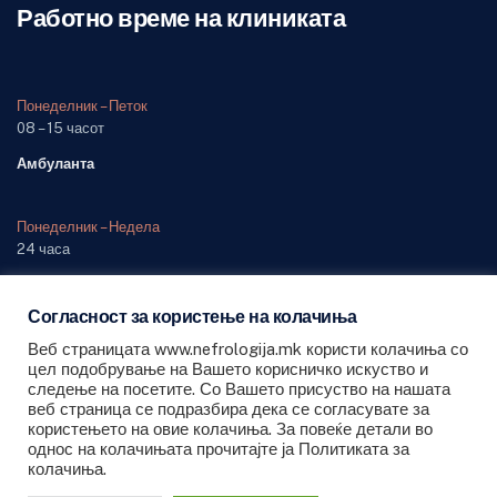
Работно време на клиниката
Понеделник – Петок
08 – 15 часот
Амбуланта
Понеделник – Недела
24 часа
Одделение (дежурна служба)
Согласност за користење на колачиња
Веб страницата www.nefrologija.mk користи колачиња со
цел подобрување на Вашето корисничко искуство и
следење на посетите. Со Вашето присуство на нашата
веб страница се подразбира дека се согласувате за
All Rights Reserved © 2022 PHI University Clinic for Nephrology -
користењето на овие колачиња. За повеќе детали во
Skopje
однос на колачињата прочитајте ја Политиката за
колачиња.
Powered by POPULARNO PR.