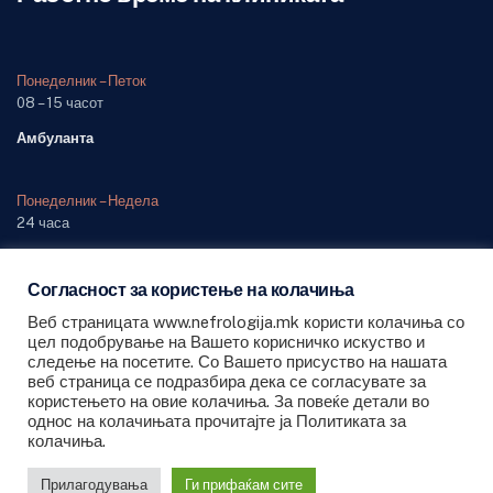
Понеделник – Петок
08 – 15 часот
Амбуланта
Понеделник – Недела
24 часа
Одделение (дежурна служба)
Согласност за користење на колачиња
Веб страницата www.nefrologija.mk користи колачиња со
цел подобрување на Вашето корисничко искуство и
следење на посетите. Со Вашето присуство на нашата
веб страница се подразбира дека се согласувате за
All Rights Reserved © 2022 PHI University Clinic for Nephrology -
користењето на овие колачиња. За повеќе детали во
Skopje
однос на колачињата прочитајте ја Политиката за
колачиња.
Powered by POPULARNO PR.
Прилагодувања
Ги прифаќам сите