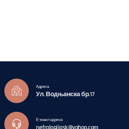
Адреса
Ул. Водњанска бр.17
Е-маил адреса
nefrologijask@yahoo.com