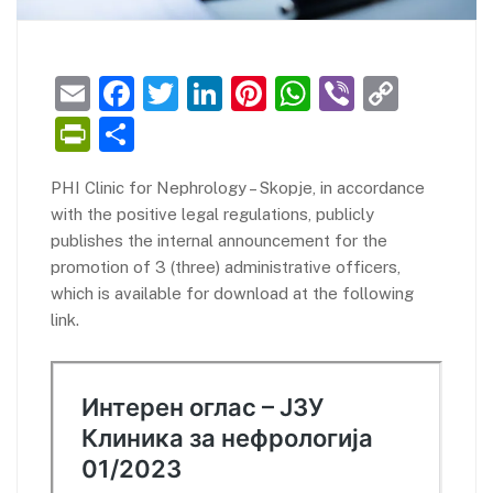
E
F
T
Li
Pi
W
Vi
C
m
a
w
n
nt
h
b
o
Pr
S
ai
c
itt
k
er
at
er
p
in
h
PHI Clinic for Nephrology – Skopje, in accordance
l
e
er
e
e
s
y
tF
ar
with the positive legal regulations, publicly
b
dI
st
A
Li
ri
e
publishes the internal announcement for the
o
n
p
n
e
promotion of 3 (three) administrative officers,
which is available for download at the following
o
p
k
n
link.
k
dl
y