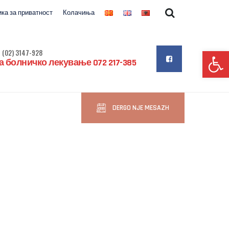
ка за приватност
Колачиња
Op
 (02) 3147-928
 болничко лекување 072 217-385
DERGO NJE MESAZH