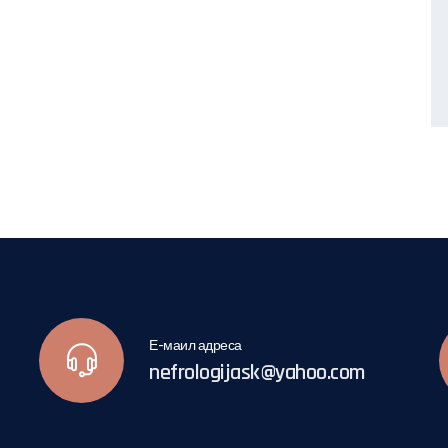
Е-маил адреса
nefrologijask@yahoo.com