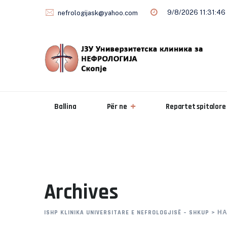
Skip
9/8/2026 11:31:47
nefrologijask@yahoo.com
to
content
Ballina
Për ne
Repartet spitalore
Archives
ISHP KLINIKA UNIVERSITARE E NEFROLOGJISË – SHKUP
>
НА