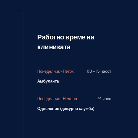
Работно време на
клиниката
Понеделник – Петок
08 – 15 часот
Амбуланта
Понеделник – Недела
24 часа
Одделение (дежурна служба)