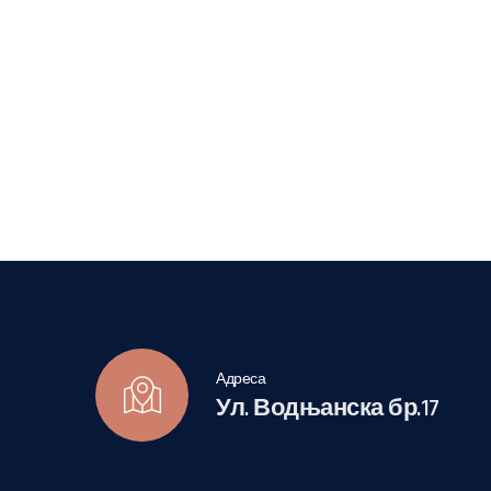
Адреса
Ул. Водњанска бр.17