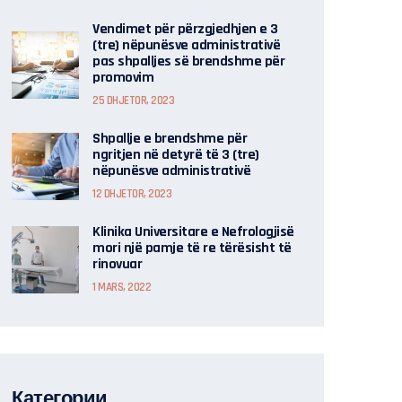
Vendimet për përzgjedhjen e 3
(tre) nëpunësve administrativë
pas shpalljes së brendshme për
promovim
25 DHJETOR, 2023
Shpallje e brendshme për
ngritjen në detyrë të 3 (tre)
nëpunësve administrativë
12 DHJETOR, 2023
Klinika Universitare e Nefrologjisë
mori një pamje të re tërësisht të
rinovuar
1 MARS, 2022
Категории