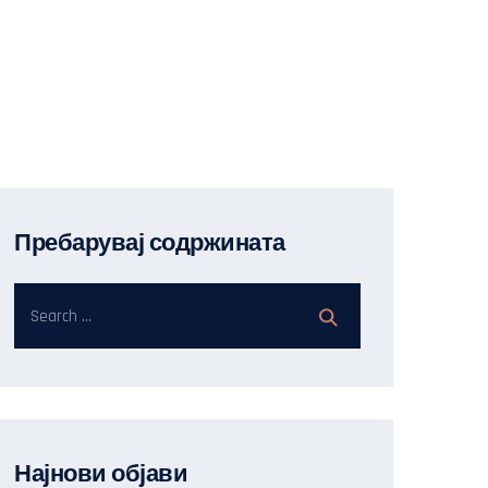
Пребарувај содржината
Најнови објави