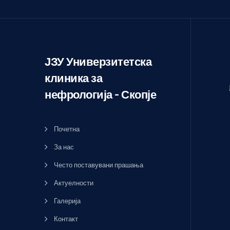
ЈЗУ Универзитетска
клиника за
нефрологија – Скопје
Почетна
За нас
Често поставувани прашања
Актуелности
Галерија
Контакт