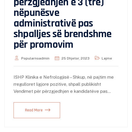
përzgjedhjen e 3 (tre)
nëpunësve
administrativë pas
shpalljes së brendshme
për promovim
Popularnoadmin
25 Dhjetor, 2023
Lajme
ISHP Klinika e Nefrologjisë – Shkup, në pajtim me
rregulloret ligjore pozitive, shpall publikisht
Vendimet për përzgjedhjen e kandidatëve pas…
Read More