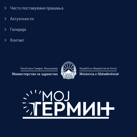
Често поставувани прашања
Актуелности
Галерија
Контакт