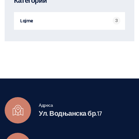
Категории
Lajme
3
Адреса
Ул. Водњанска бр.17