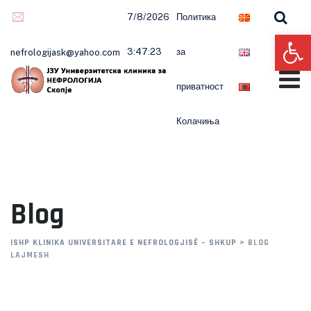
Skip
7/8/2026
Политика
to
Op
content
3:47:23
за
nefrologijask@yahoo.com
приватност
Колачиња
Blog
ISHP KLINIKA UNIVERSITARE E NEFROLOGJISË – SHKUP
>
BLOG
LAJMESH