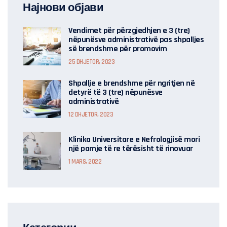
Најнови објави
Vendimet për përzgjedhjen e 3 (tre)
nëpunësve administrativë pas shpalljes
së brendshme për promovim
25 DHJETOR, 2023
Shpallje e brendshme për ngritjen në
detyrë të 3 (tre) nëpunësve
administrativë
12 DHJETOR, 2023
Klinika Universitare e Nefrologjisë mori
një pamje të re tërësisht të rinovuar
1 MARS, 2022