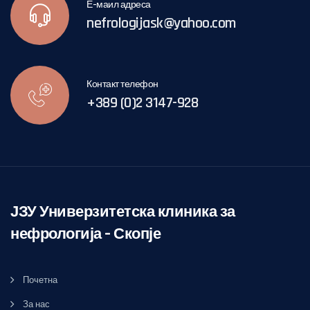
Е-маил адреса
nefrologijask@yahoo.com
Контакт телефон
+389 (0)2 3147-928
ЈЗУ Универзитетска клиника за
нефрологија – Скопје
Почетна
За нас